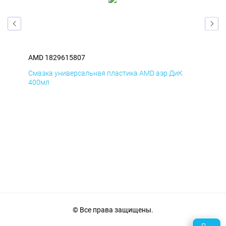
AMD 1829615807
AM
Смазка универсальная пластика AMD аэр ДиК
Сма
400мл
40
© Все права защищены.