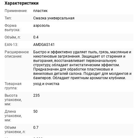
Характеристики
Применение:
пластик
Тип:
Смазка универсальная
Форма
аэрозоль
выпуска:
Объём, л:
0.4
EAN-13:
AMDGAS141
Расширенное
Быстро и эффективно удаляет пыль, грязь, масляные и
описание:
никотиновые загрязнения. Защищает от старения и
выгорания, восстанавливает первоначальную
структуру, обладает антистатическим эффектом.
Предназначен для обработки пластиковых и
виниловых деталей салона. Подходит для молдингов и
бамперов. Обладает приятным ароматом клубники.
Товарная
уход и очистка
группа:
Высота
235
упаковки,
мм:
Длина
50
упаковки,
мм:
Объем
0.7
упаковки, л: