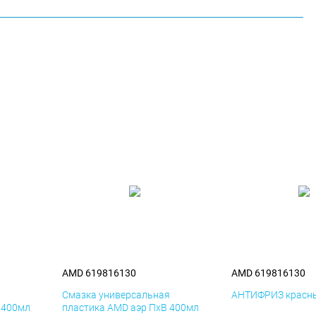
AMD 619816130
AMD 619816130
я
Смазка универсальная
АНТИФРИЗ красны
 400мл
пластика AMD аэр ПхВ 400мл