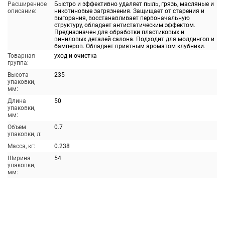
Расширенное
Быстро и эффективно удаляет пыль, грязь, масляные и
описание:
никотиновые загрязнения. Защищает от старения и
выгорания, восстанавливает первоначальную
структуру, обладает антистатическим эффектом.
Предназначен для обработки пластиковых и
виниловых деталей салона. Подходит для молдингов и
бамперов. Обладает приятным ароматом клубники.
Товарная
уход и очистка
группа:
Высота
235
упаковки,
мм:
Длина
50
упаковки,
мм:
Объем
0.7
упаковки, л:
Масса, кг:
0.238
Ширина
54
упаковки,
мм: