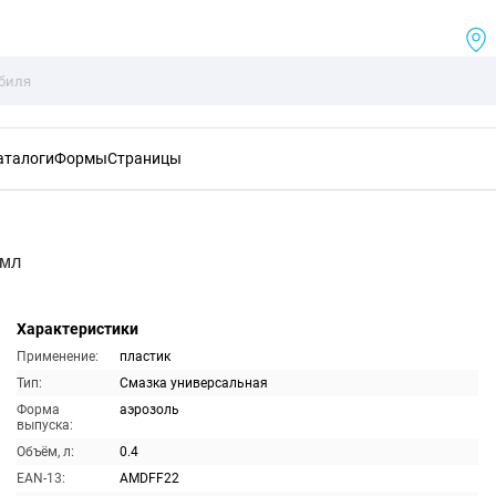
аталоги
Формы
Страницы
0мл
Характеристики
Применение:
пластик
Тип:
Смазка универсальная
Форма
аэрозоль
выпуска:
Объём, л:
0.4
EAN-13:
AMDFF22