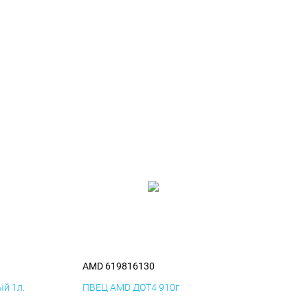
AMD 619816130
й 1л.
ПВЕЦ AMD ДОТ4 910г