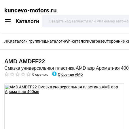
kuncevo-motors.ru
Каталоги
ЛК
Каталоги групп
Ред.каталоги
Wh-каталоги
Carbase
Сторонние к
AMD
AMDFF22
Смазка универсальная пластика AMD аэр Ароматная 40
О бренде AMD
0 оценок