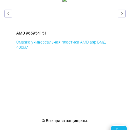
AMD 965954151
AM
Смазка универсальная пластика AMD аэр БмД
Сма
400мл
40
© Все права защищены.