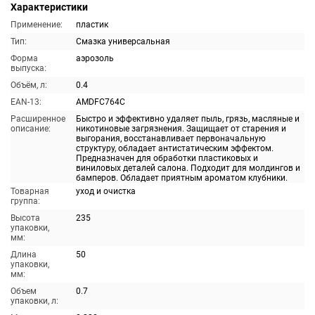
Характеристики
Применение:
пластик
Тип:
Смазка универсальная
Форма
аэрозоль
выпуска:
Объём, л:
0.4
EAN-13:
AMDFC764C
Расширенное
Быстро и эффективно удаляет пыль, грязь, масляные и
описание:
никотиновые загрязнения. Защищает от старения и
выгорания, восстанавливает первоначальную
структуру, обладает антистатическим эффектом.
Предназначен для обработки пластиковых и
виниловых деталей салона. Подходит для молдингов и
бамперов. Обладает приятным ароматом клубники.
Товарная
уход и очистка
группа:
Высота
235
упаковки,
мм:
Длина
50
упаковки,
мм:
Объем
0.7
упаковки, л: