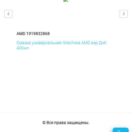
AMD 1919832868
AM
Смазка универсальная пластика AMD аэр ДиК
Сма
400мл
40
© Все права защищены.