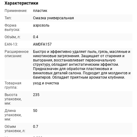
Характеристики
Применение:
пластик
Тип:
Смазка универсальная
Форма
аэрозоль
выпуска:
Объём, л:
0.4
EAN-13:
AMDFA157
Расширенное
Быстро и эффективно удаляет пыль, грязь, масляные и
описание:
никотиновые загрязнения. Защищает от старения и
выгорания, восстанавливает первоначальную
структуру, обладает антистатическим эффектом.
Предназначен для обработки пластиковых и
виниловых деталей салона. Подходит для молдингов и
бамперов. Обладает приятным ароматом клубники.
Товарная
уход и очистка
группа:
Высота
235
упаковки,
мм:
Длина
50
упаковки,
мм:
Объем
0.7
упаковки, л: