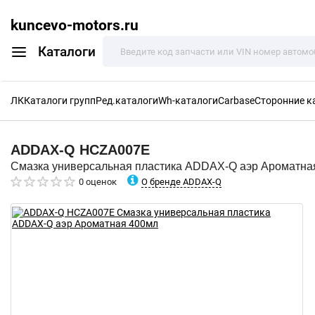
kuncevo-motors.ru
Каталоги
ЛК
Каталоги групп
Ред.каталоги
Wh-каталоги
Carbase
Сторонние к
ADDAX-Q
HCZA007E
Смазка универсальная пластика ADDAX-Q аэр Ароматна
О бренде ADDAX-Q
0 оценок