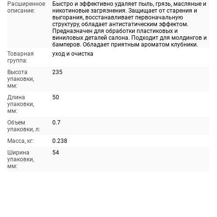
Расширенное
Быстро и эффективно удаляет пыль, грязь, масляные и
описание:
никотиновые загрязнения. Защищает от старения и
выгорания, восстанавливает первоначальную
структуру, обладает антистатическим эффектом.
Предназначен для обработки пластиковых и
виниловых деталей салона. Подходит для молдингов и
бамперов. Обладает приятным ароматом клубники.
Товарная
уход и очистка
группа:
Высота
235
упаковки,
мм:
Длина
50
упаковки,
мм:
Объем
0.7
упаковки, л:
Масса, кг:
0.238
Ширина
54
упаковки,
мм: