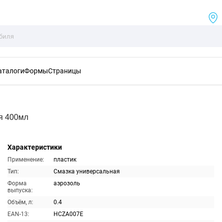
аталоги
Формы
Страницы
я 400мл
Характеристики
Применение:
пластик
Тип:
Смазка универсальная
Форма
аэрозоль
выпуска:
Объём, л:
0.4
EAN-13:
HCZA007E